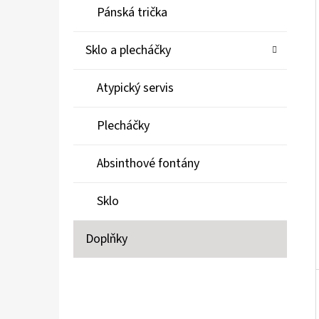
Í
Pánská trička
P
SKLENIČKA 1KS OLD FASHIONED
A
149 Kč
Sklo a plecháčky
N
Atypický servis
E
L
Plecháčky
Absinthové fontány
Sklo
Doplňky