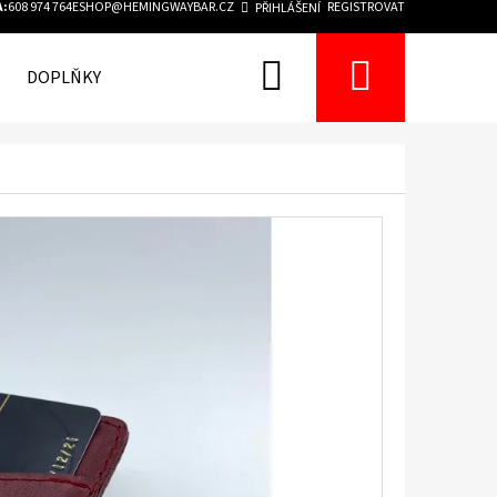
A:
608 974 764
ESHOP@HEMINGWAYBAR.CZ
REGISTROVAT
PŘIHLÁŠENÍ
Hledat
Nákupn
DOPLŇKY
KONTAKTY
košík