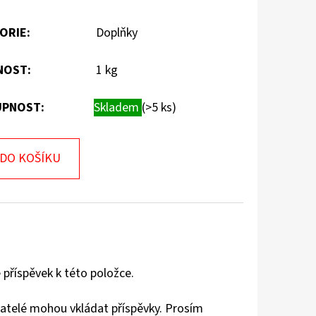
ORIE
:
Doplňky
NOST
:
1 kg
PNOST:
Skladem
(>5 ks)
DO KOŠÍKU
 příspěvek k této položce.
vatelé mohou vkládat příspěvky. Prosím