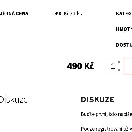
Měrná
MĚRNÁ CENA:
490 Kč / 1 ks
KATEG
cena:
HMOT
DOSTU
490 Kč
Diskuze
DISKUZE
Buďte první, kdo napíše
Pouze registrovaní uži