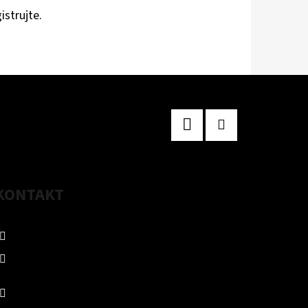
istrujte
.
Facebook
Instagram
KONTAKT
eshop
@
hemingwaybar.cz
608 974 764
https://www.facebook.com/hemingwaybar
prague