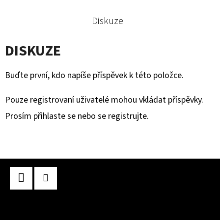
Diskuze
DISKUZE
Buďte první, kdo napíše příspěvek k této položce.
Pouze registrovaní uživatelé mohou vkládat příspěvky.
Prosím
přihlaste se
nebo se
registrujte
.
Z
Á
P
Facebook
Instagram
A