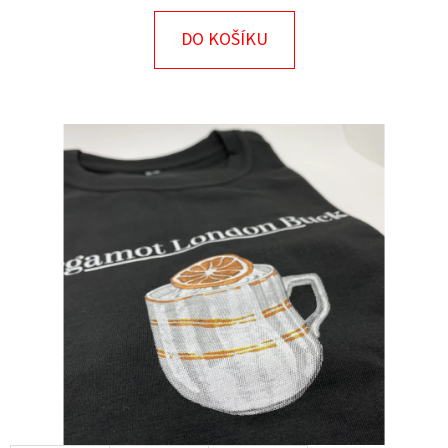
E
T
DO KOŠÍKU
E
N
A
J
Í
T
?
HLEDAT