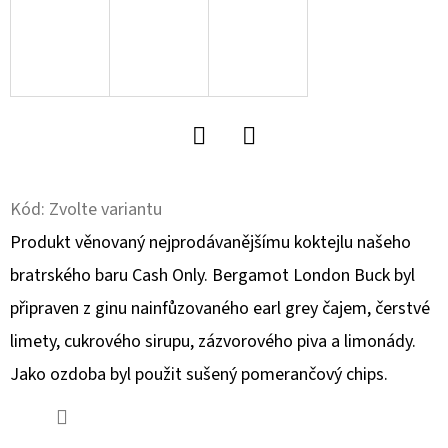
D
O
P
O
R
U
Facebook
Twitter
Č
Kód:
Zvolte variantu
U
Produkt věnovaný nejprodávanějšímu koktejlu našeho
J
E
bratrského baru Cash Only. Bergamot London Buck byl
M
připraven z ginu nainfůzovaného earl grey čajem, čerstvé
E
limety, cukrového sirupu, zázvorového piva a limonády.
Jako ozdoba byl použit sušený pomerančový chips.
MÍCHACÍ
SKLENICE
HEMINGWAY