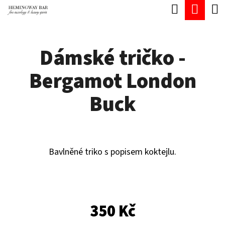
K
Hledat
Náku
Přejít
O
Zpět
Zpět
na
koší
Š
obsah
Dámské tričko -
Í
C
K
Bergamot London
O
P
Buck
O
T
Ř
Bavlněné triko s popisem koktejlu.
E
B
U
350 Kč
J